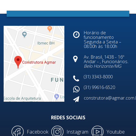
Horário de
funcionamento
Segunda a Sexta –
08:00h às 18:00h
Av. Brasil, 1438 - 16º
Andar - , Funcionários.
Belo Horizonte/
MG
(31) 3343-8000
(31) 99616-6520
construtora@agmar.com.
REDES SOCIAIS
Facebook
Instagram
Youtube