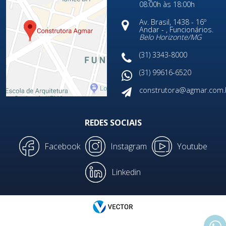
08:00h às 18:00h
Av. Brasil, 1438 - 16º
Andar - , Funcionários.
Belo Horizonte/
MG
(31) 3343-8000
(31) 99616-6520
construtora@agmar.com.
REDES SOCIAIS
Facebook
Instagram
Youtube
Linkedin