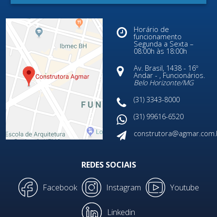
Horário de
funcionamento
Segunda a Sexta –
08:00h às 18:00h
Av. Brasil, 1438 - 16º
Andar - , Funcionários.
Belo Horizonte/
MG
(31) 3343-8000
(31) 99616-6520
construtora@agmar.com.
REDES SOCIAIS
Facebook
Instagram
Youtube
Linkedin