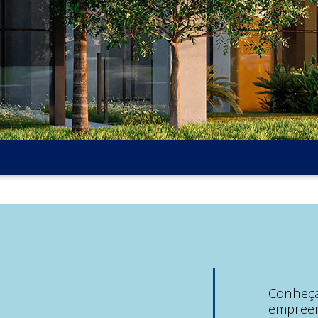
Conheç
empreen