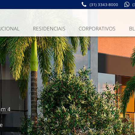
(31) 3343-8000
(
UCIONAL
RESIDENCIAIS
CORPORATIVOS
B
om 4
 e