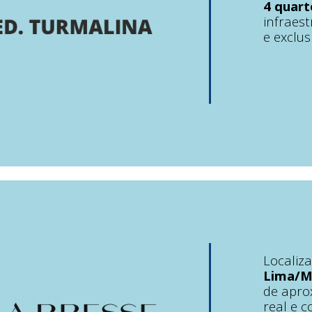
4 quar
infraes
e exclus
Localiz
Lima/
de apro
real e 