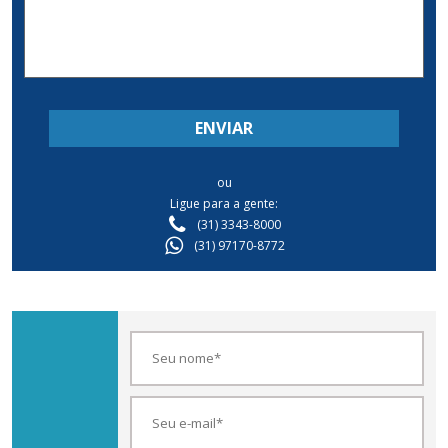
ENVIAR
ou
Ligue para a gente:
(31) 3343-8000
(31) 97170-8772