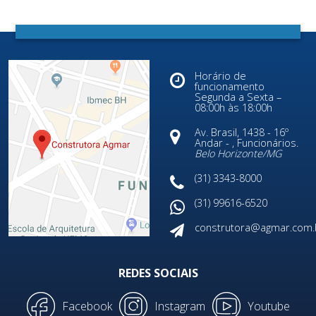
Horário de
funcionamento
Segunda a Sexta –
08:00h às 18:00h
Av. Brasil, 1438 - 16º
Andar - , Funcionários.
Belo Horizonte/
MG
(31) 3343-8000
(31) 99616-6520
construtora@agmar.com.
REDES SOCIAIS
Facebook
Instagram
Youtube